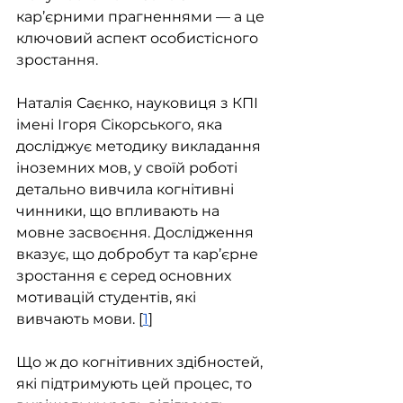
кар’єрними прагненнями — а це 
ключовий аспект особистісного 
зростання.
Наталія Саєнко, науковиця з КПІ 
імені Ігоря Сікорського, яка 
досліджує методику викладання 
іноземних мов, у своїй роботі 
детально вивчила когнітивні 
чинники, що впливають на 
мовне засвоєння. Дослідження 
вказує, що добробут та кар’єрне 
зростання є серед основних 
мотивацій студентів, які 
вивчають мови. [
1
]
Що ж до когнітивних здібностей, 
які підтримують цей процес, то 