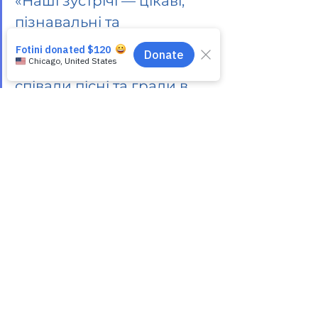
«Наші зустрічі — цікаві, 
пізнавальні та 
невимушені. Одна тема 
змінювала іншу, ми 
співали пісні та грали в 
ігри. Це — 
найефективніший спосіб 
покращити мою 
розмовну англійську та 
при цьому весело 
провести час. Моя 
волонтерка допомагає 
перетворювати виклики 
на маленькі перемоги.»
Для ефективного навчання 