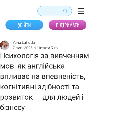
УВІЙТИ
ПІДТРИМАТИ
Yana Lahoda
7 лип. 2025 р.
Читати 3 хв
Психологія за вивченням
мов: як англійська
впливає на впевненість,
когнітивні здібності та
розвиток — для людей і
бізнесу