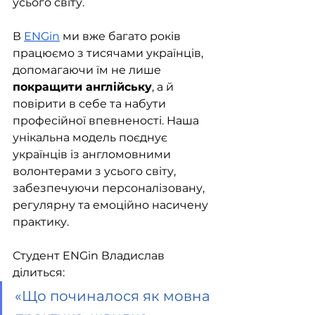
усього світу.
В 
ENGin
 ми вже багато років 
працюємо з тисячами українців, 
допомагаючи їм не лише 
покращити англійську
, а й 
повірити в себе та набути 
професійної впевненості. Наша 
унікальна модель поєднує 
українців із англомовними 
волонтерами з усього світу, 
забезпечуючи персоналізовану, 
регулярну та емоційно насичену 
практику.
Студент ENGin Владислав 
ділиться:
«Що починалося як мовна 