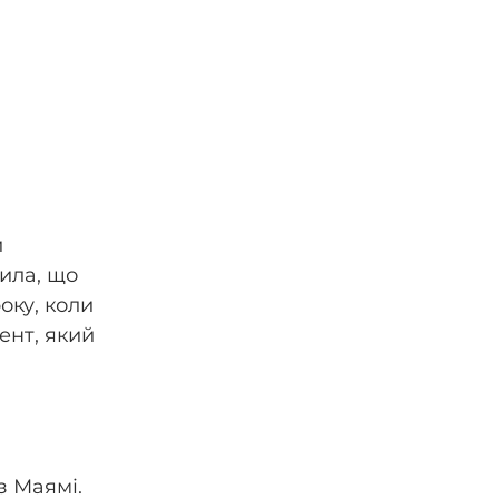
 
ила, що 
оку, коли 
нт, який 
 Маямі. 