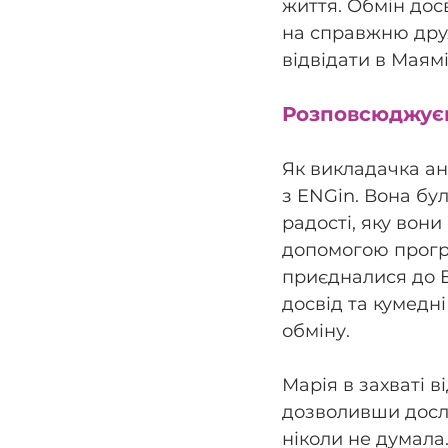
життя. Обмін дос
на справжню друж
відвідати в Маямі
Розповсюджуєм
Як викладачка ан
з ENGin. Вона бул
радості, яку вон
допомогою програ
приєдналися до EN
досвід та кумедні
обміну.
Марія в захваті в
дозволивши дослі
ніколи не думала