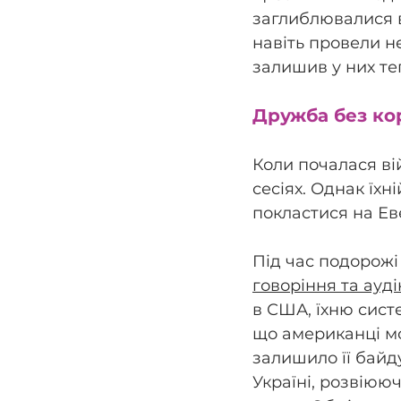
заглиблювалися в 
навіть провели н
залишив у них те
Дружба без ко
Коли почалася вій
сесіях. Однак їх
покластися на Еве
Під час подорожі
говоріння та ауд
в США, їхню систе
що американці мо
залишило її байд
Україні, розвіюю