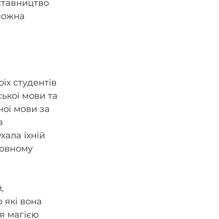
ставництво 
можна 
їх студентів 
ької мови та 
ої мови за 
в 
хала їхній 
мовному 
, 
 які вона 
я магією 