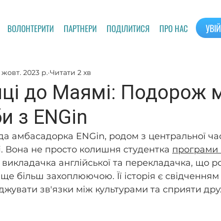
УВІ
ВОЛОНТЕРИТИ
ПАРТНЕРИ
ПОДІЛИТИСЯ
ПРО НАС
1 жовт. 2023 р.
Читати 2 хв
иці до Маямі: Подорож 
и з ENGin
да амбасадорка ENGin, родом з центральної ча
і. Вона не просто колишня студентка 
програми
 викладачка англійської та перекладачка, що роб
ще більш захоплюючою. Її історія є свідченням 
жувати зв'язки між культурами та сприяти дру