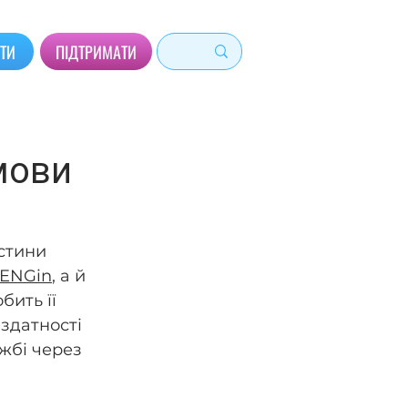
ЙТИ
ПІДТРИМАТИ
мови
стини 
 ENGin
, а й 
ить її 
здатності 
жбі через 