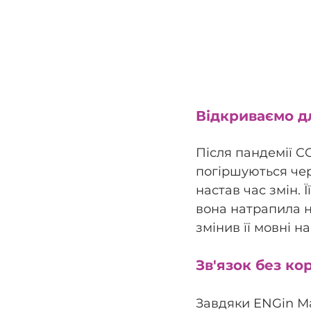
Відкриваємо дл
Після пандемії CO
погіршуються чер
настав час змін. 
вона натрапила н
змінив її мовні н
Зв'язок без ко
Завдяки ENGin Ма