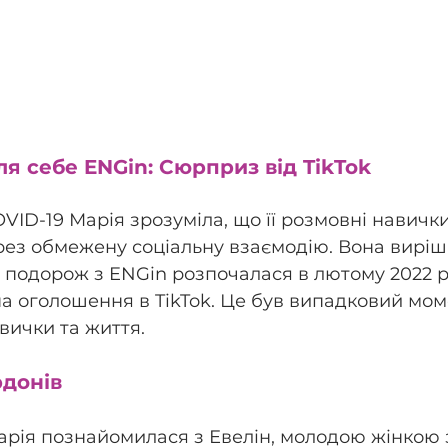
я себе ENGin: Сюрприз від TikTok
VID-19 Марія зрозуміла, що її розмовні навички
ез обмежену соціальну взаємодію. Вона виріш
Її подорож з ENGin розпочалася в лютому 2022 р
а оголошення в TikTok. Це був випадковий моме
авички та життя.
рдонів
рія познайомилася з Евелін, молодою жінкою з