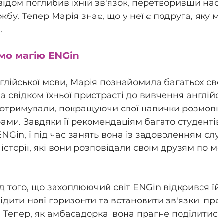
відом поглибив їхній зв'язок, перетворивши на
бу. Тепер Марія знає, що у неї є подруга, яку 
.
о магію ENGin
глійської мови, Марія познайомила багатьох сво
а свідком їхньої пристрасті до вивчення англійс
и отримували, покращуючи свої навички розмовн
ми. Завдяки її рекомендаціям багато студенті
Gin, і під час занять вона із задоволенням слу
 історії, які вони розповідали своїм друзям по 
ід того, що захоплюючий світ ENGin відкрився їй
дити нові горизонти та встановити зв'язки, про
. Тепер, як амбасадорка, вона прагне поділитис