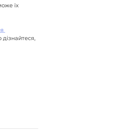
оже їх 
я 
о дізнайтеся, 