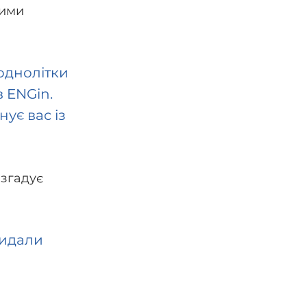
ними 
однолітки 
 ENGin. 
ує вас із 
згадує 
кидали 
 