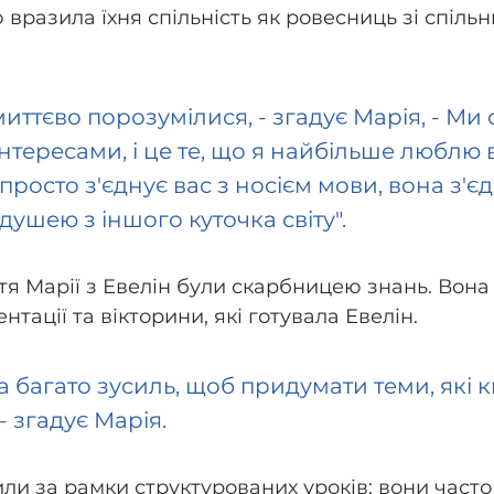
вразила їхня спільність як ровесниць зі спіль
миттєво порозумілися, - згадує Марія, - Ми 
інтересами, і це те, що я найбільше люблю в
росто з'єднує вас з носієм мови, вона з'єдн
ушею з іншого куточка світу".
я Марії з Евелін були скарбницею знань. Вона 
тації та вікторини, які готувала Евелін. 
 багато зусиль, щоб придумати теми, які 
- згадує Марія. 
или за рамки структурованих уроків; вони часто