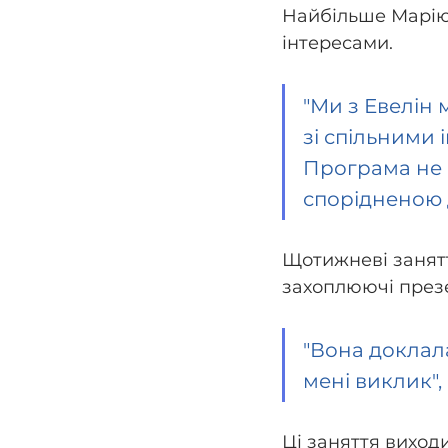
Найбільше Марію 
інтересами. 
"Ми з Евелін 
зі спільними 
Програма не п
спорідненою д
Щотижневі занятт
захоплюючі презен
"Вона доклала
мені виклик", 
Ці заняття виход