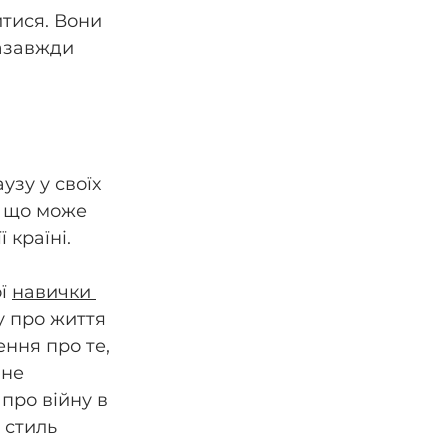
тися. Вони 
азавжди 
узу у своїх 
, що може 
 країні.
ї 
навички 
у про життя 
ення про те, 
не 
про війну в 
 стиль 