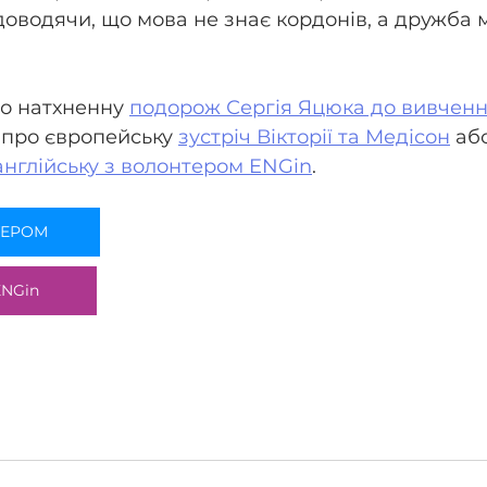
доводячи, що мова не знає кордонів, а дружба м
о натхненну 
подорож Сергія Яцюка до вивченн
, про європейську 
зустріч Вікторії та Медісон
 аб
англійську з волонтером ENGin
.
ТЕРОМ
NGin