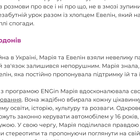
розмови про все і ні про що, не в змозі зупини
езабутній урок разом із хлопцем Евелін, який н
плі спогади.
рдонів
на в Україні, Марія та Евелін взяли невелику па
ній зв'язок залишився непорушним. Марія знала
лін, яка постійно пропонувала підтримку їй та її
 з програмою ENGin Марія вдосконалювала сво
іювання
. Вона жадібно вбирала кожну цікавинк
му освіти, історію, культуру та розваги. Одкров
жуть законно керувати автомобілем у 16 років, 
ужою. У свою чергу, Марія поділилася правдою 
чи стереотипи та пропонуючи поглянути на свій