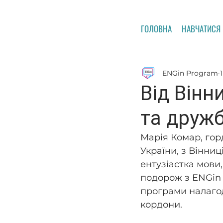
ГОЛОВНА
НАВЧАТИСЯ
ENGin Program
Від Вінн
та дружб
Марія Комар, гор
України, з Вінниц
ентузіастка мови,
подорож з ENGin 
програми налагод
кордони.