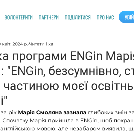
УВІ
ВОЛОНТЕРИТИ
ПАРТНЕРИ
ПОДІЛИТИСЯ
ПРО НАС
9 квіт. 2024 р.
Читати 1 хв
ка програми ENGin Марі
 "ENGin, безсумнівно, с
 частиною моєї освітнь
і"
за рік 
Марія Смоляна зазнала 
глибоких змін за
. Спочатку Марія прийшла в ENGin, щоб покращ
 англійською мовою, але незабаром виявила, щ