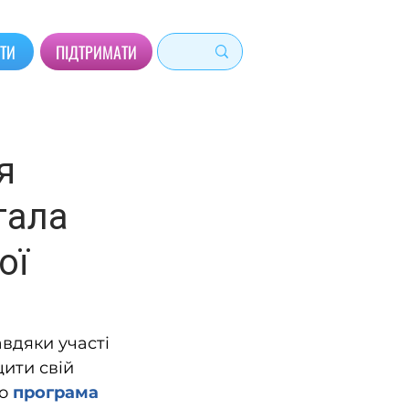
ЙТИ
ПІДТРИМАТИ
я
тала
ої
вдяки участі 
ити свій 
о 
програма 