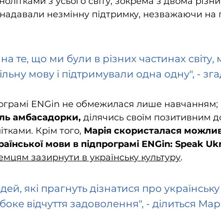
нолітками з усього світу, зокрема з двома різн
 надавали незмінну підтримку, незважаючи на г
а те, що ми були в різних частинах світу, 
льну мову і підтримували одна одну", - зга
рограмі ENGin не обмежилася лише навчанням; 
оль амбасадорки, 
ділячись своїм позитивним д
тками. Крім того, 
Марія скористалася можлив
їнської мови в підпрограмі ENGin: Speak Ukr
мцям зазирнути в українську культуру
. 
ей, які прагнуть дізнатися про українську 
боке відчуття задоволення", - ділиться Марі