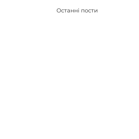
Останні пости
ЗВ'ЯЗОК З EN