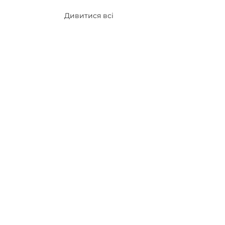
Дивитися всі
FAQ для волонтерів