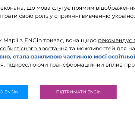
еконана, що мова слугує прямим відображенням 
зіграти свою роль у сприянні вивченню українсь
 Марії з ENGin триває, вона щиро 
рекомендує 
 особистісного зростання
 та можливостей для на
вно, стала важливою частиною моєї освітньої
я, підкреслюючи 
трансформаційний вплив пр
О ENGin
ПІДТРИМАТИ ENGin