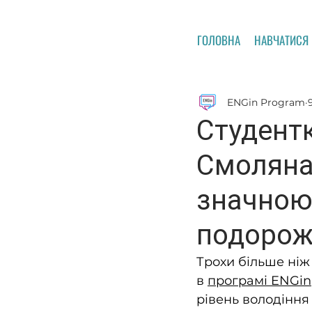
ГОЛОВНА
НАВЧАТИСЯ
ENGin Program
Студент
Смоляна:
значною
подорож
Трохи більше ніж 
в 
програмі ENGin
рівень володіння