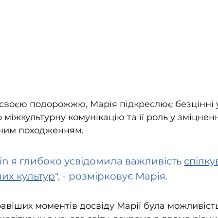
воєю подорожжю, Марія підкреслює безцінні ур
 міжкультурну комунікацію та її роль у зміцненні
зним походженням. 
n я глибоко усвідомила важливість 
спілку
них культур
", - розмірковує Марія.
авіших моментів досвіду Марії була можливість