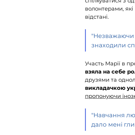
спілкуватися з од
волонтерами, які
відстані. 
"Незважаючи н
знаходили спі
Участь Марії в п
взяла на себе р
друзями та однолі
викладачкою укра
пропонуючи інозе
"Навчання люд
дало мені гли