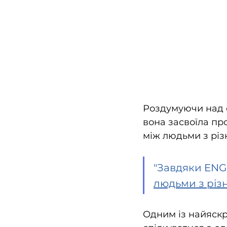
Роздумуючи над с
вона засвоїла про
між людьми з рі
"Завдяки ENGi
людьми з різ
Одним із найяскр