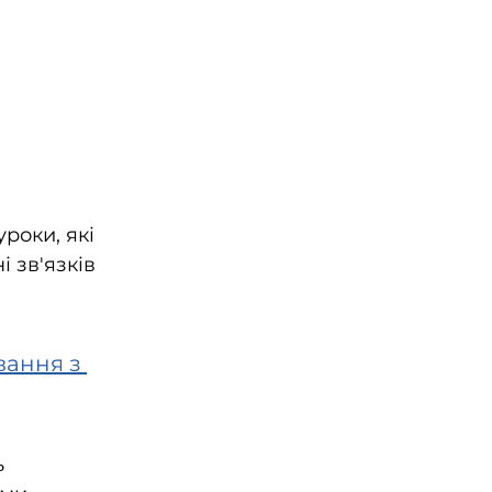
оки, які 
 зв'язків 
вання з 
 