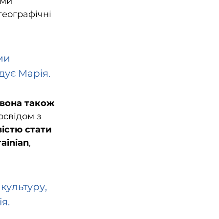
ими 
еографічні 
ми 
дує Марія. 
вона також 
освідом з 
істю стати 
ainian
, 
культуру, 
я.