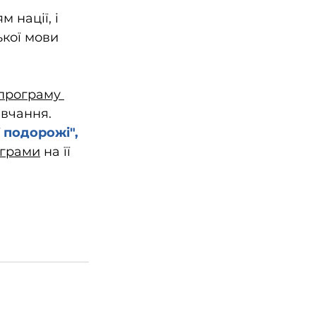
нації, і 
кої мови 
програму 
вчання. 
 подорожі", 
ограми
 на її 