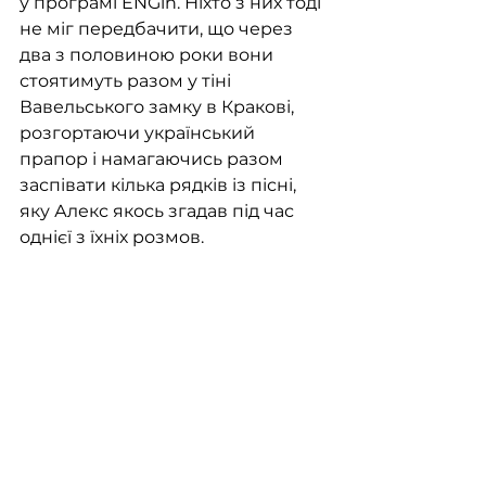
у програмі
 ENGin
. Ніхто з них тоді 
не міг передбачити, що через 
два з половиною роки вони 
стоятимуть разом у тіні 
Вавельського замку в Кракові, 
розгортаючи український 
прапор і намагаючись разом 
заспівати кілька рядків із пісні, 
яку Алекс якось згадав під час 
однієї з їхніх розмов.