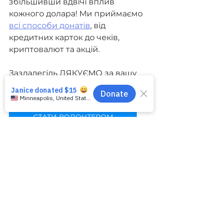
збільшивши вдвічі вплив 
кожного долара! Ми приймаємо 
всі способи донатів
, від 
кредитних карток до чеків, 
криптовалют та акцій.
Заздалегідь ДЯКУЄМО за вашу 
підтримку та збереження ENGin!
СТАТИ ВОЛОНТЕРОМ
ПІДТРИМАТИ ENGin
Теги:
Новини ENGin