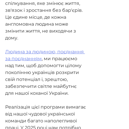
спілкування, яке змінює життя, 
зв'язок і зростання без бар'єрів. 
Це єдине місце, де кожна 
англомовна людина може 
змінити життя, не виходячи з 
дому.
Людина за людиною, поєднання 
за поєднанням
, ми працюємо 
над тим, щоб допомогти цілому 
поколінню українців розкрити 
свій потенціал і, зрештою, 
забезпечити світле майбутнє 
для нашої коханої України.
Реалізація цієї програми вимагає 
від нашої чудової української 
команди багато наполегливої 
праці. У 2025 році нам потрібно 