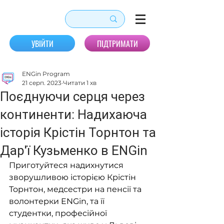
УВІЙТИ
ПІДТРИМАТИ
ENGin Program
21 серп. 2023
Читати 1 хв
Поєднуючи серця через
континенти: Надихаюча
історія Крістін Торнтон та
Дар'ї Кузьменко в ENGin
Приготуйтеся надихнутися 
зворушливою історією Крістін 
Торнтон, медсестри на пенсії та 
волонтерки ENGin, та її 
студентки, професійної 