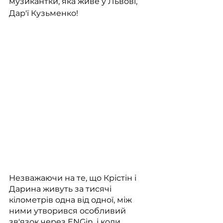
музикантки, яка живе у Львові, 
Дар'ї Кузьменко!
Незважаючи на те, що Крістін і 
Дарина живуть за тисячі 
кілометрів одна від одної, між 
ними утворився особливий 
зв'язок через ENGin, і коли 