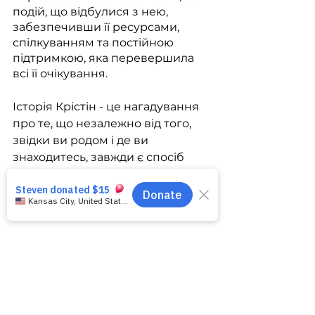
подій, що відбулися з нею, 
забезпечивши її ресурсами, 
спілкуванням та постійною 
підтримкою, яка перевершила 
всі її очікування.
Історія Крістін - це нагадування 
про те, що незалежно від того, 
звідки ви родом і де ви 
знаходитесь, завжди є спосіб 
налагодити зв'язок з іншими 
людьми і змінити їхнє життя на 
краще.
Дізнайтеся більше, щоб 
стати 
волонтером ENGin
. Також 
читайте про силу спілкування в 
ENGin
 та надихаючу 
історію 
Річарда Болтона
 у ролі 