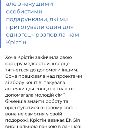
але значущими 
особистими 
подарунками, які ми 
приготували один для 
одного...» розповіла нам 
Крістін.
Хоча Крістін закінчила свою 
кар'єру медсестри, її серце 
тягнеться до допомоги іншим. 
Вона працювала над проектами 
зі збору коштів, пакувала 
аптечки для солдатів і навіть 
допомагала молодій сім'ї 
біженців знайти роботу та 
орієнтуватися в новому світі. І 
вона не самотня у своїй 
подорожі. Крістін вважає ENGin 
вирішальною ланкою в ланцюзі 