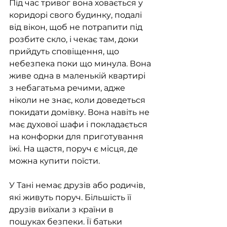
Під час тривог вона ховається у 
коридорі свого будинку, подалі 
від вікон, щоб не потрапити під 
розбите скло, і чекає там, доки 
прийдуть сповіщення, що 
небезпека поки що минула. Вона 
живе одна в маленькій квартирі 
з небагатьма речими, адже 
ніколи не знає, коли доведеться 
покидати домівку. Вона навіть не 
має духової шафи і покладається 
на конфорки для приготування 
їжі. На щастя, поруч є місця, де 
можна купити поїсти.
У Тані немає друзів або родичів, 
які живуть поруч. Більшість її 
друзів виїхали з країни в 
пошуках безпеки. Її батьки 