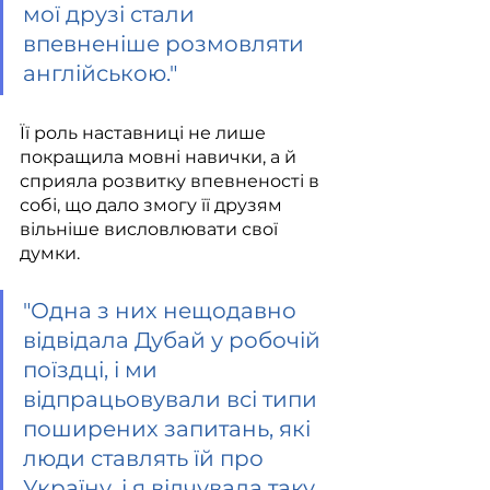
мої друзі стали 
впевненіше розмовляти 
англійською
."
Її роль наставниці не лише 
покращила мовні навички, а й 
сприяла розвитку впевненості в 
собі, що дало змогу її друзям 
вільніше висловлювати свої 
думки.
"Одна з них нещодавно 
відвідала Дубай у робочій 
поїздці, і ми 
відпрацьовували всі типи 
поширених запитань, які 
люди ставлять їй про 
Україну, і я відчувала таку 