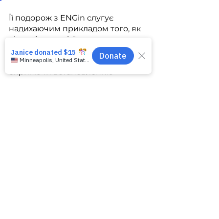
Її подорож з ENGin слугує 
надихаючим прикладом того, як 
відданість однієї людини може 
поширюватися назовні, 
впливаючи на життя та 
сприяючи встановленню 
значущих зв'язків у глобальному 
масштабі.
Відчуваєте натхнення від 
подорожі Аміші? Готові 
вирушити у власну пригоду? 
Приєднуйтесь до спільноти 
ENGin
 вже сьогодні! 
Скористайтеся можливістю 
поспілкуватися з дивовижними 
людьми, розширити свій 
світогляд і створити значущі 