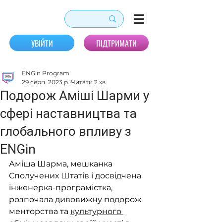
УВІЙТИ
ПІДТРИМАТИ
ENGin Program
29 серп. 2023 р.
Читати 2 хв
Подорож Аміші Шарми у
сфері наставництва та
глобального впливу з
ENGin
Аміша Шарма, мешканка 
Сполучених Штатів і досвідчена 
інженерка-програмістка, 
розпочала дивовижну подорож 
менторства та 
культурного 