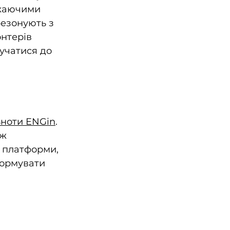
жаючими 
резонують з 
нтерів 
учатися до 
ьноти ENGin
. 
ж 
 платформи, 
формувати 