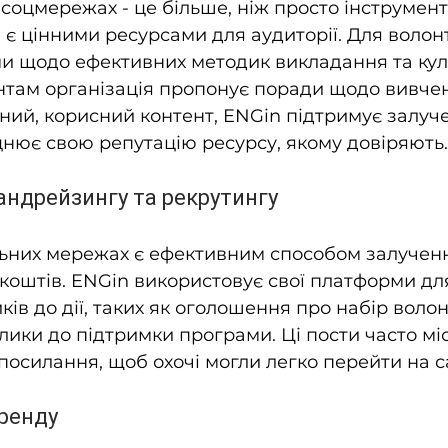
 соцмережах - це більше, ніж просто інструмент
 є цінними ресурсами для аудиторії. Для волон
ми щодо ефективних методик викладання та ку
нтам організація пропонує поради щодо вивчен
ий, корисний контент, ENGin підтримує залучен
іцнює свою репутацію ресурсу, якому довіряють.
андрейзингу та рекрутингу
льних мережах є ефективним способом залучен
 коштів. ENGin використовує свої платформи дл
в до дії, таких як оголошення про набір волонт
лики до підтримки програми. Ці пости часто міст
посилання, щоб охочі могли легко перейти на с
ренду