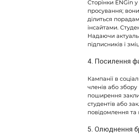
Сторінки ENGin у
просування; вони
ділиться порада
інсайтами. Студе
Надаючи актуальн
підписників і зм
4. Посилення ф
Кампанії в соціа
членів або збору
поширення закликі
студентів або зак
повідомлення та 
5. Олюднення б