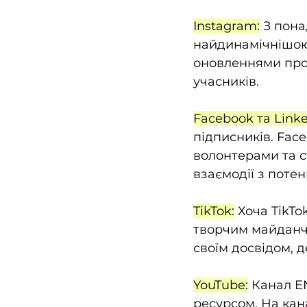
Instagram:
 З пона
найдинамічнішою
оновленнями прог
учасників.
Facebook та Linke
підписників. Fac
волонтерами та с
взаємодії з поте
TikTok:
 Хоча TikTo
творчим майданчи
своїм досвідом, 
YouTube:
 Канал E
ресурсом
. На ка