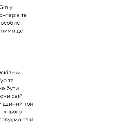
Gin у 
нтерів та 
 особисті 
тними до 
скільки 
ур та 
же бути 
чи свій 
у єдиний тон 
 їхнього 
совуємо свій 