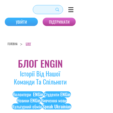
УВІЙТИ
ПІДТРИМАТИ
>
ГОЛОВНА
БЛОГ
БЛОГ ENGIN
Історії Від Нашої
Команди Та Спільноти
Волонтери ENGin
Студенти ENGin
Новини ENGin
Вивчення мови
Культурний обмін
Speak Ukrainian