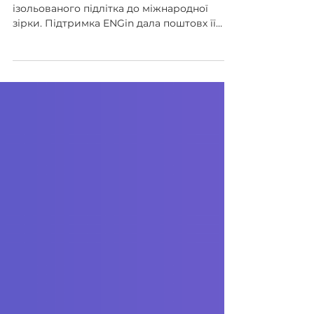
Зустрічайте Діану-Ділан Хаджі: Від
ізольованого підлітка до міжнародної
зірки. Підтримка ENGin дала поштовх її
шляху до успіху. Дізнайтеся,